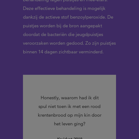
Deze effectieve behandeling is mogelijk
dankzij de actieve stof benzoylperoxide. De
puistjes worden bij de bron aangepakt
doordat de bacteriën die jeugdpuistjes
veroorzaken worden gedood. Zo zijn puistjes
binnen 14 dagen zichtbaar verminderd.
arom had ik dit
De gel is gemakkelijk aan te
n ik met een rood
brengen, maar het is beter om
op mijn kin door
de huid te reinigen voor de
even ging?
behandeling. Na 2 weken
gebruik zijn de puistjes en mee-